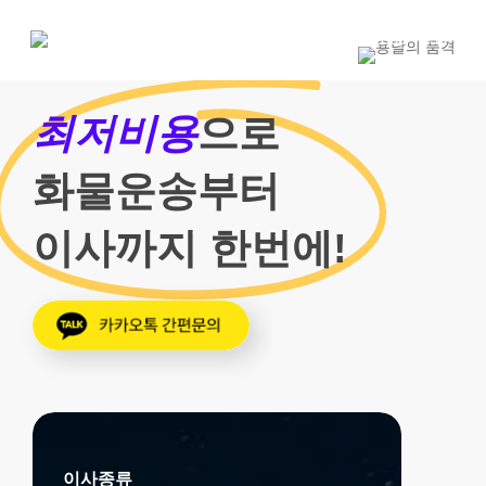
Skip
to
1800-7455
main
content
최저비용
으로
화물운송부터
이사까지 한번에!
이사종류