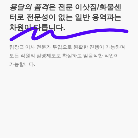
용달의 품격
은 전문 이삿짐/화물센
터로 전문성이 없는 일반 용역과는
차원이 다릅니다.
팀장급
이사
전문가
투입으로
원활한
진행이
가능하며
모든
직원의
실명제도로
확실하고
믿음직한
작업이
가능합니다.