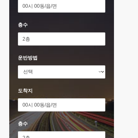
층수
운반방법
도착지
층수