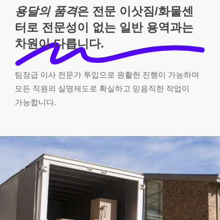
용달의 품격
은 전문 이삿짐/화물센
터로 전문성이 없는 일반 용역과는
차원이 다릅니다.
팀장급
이사
전문가
투입으로
원활한
진행이
가능하며
모든
직원의
실명제도로
확실하고
믿음직한
작업이
가능합니다.