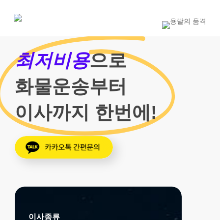
Skip
to
1800-7455
main
content
최저비용
으로
화물운송부터
이사까지 한번에!
이사종류