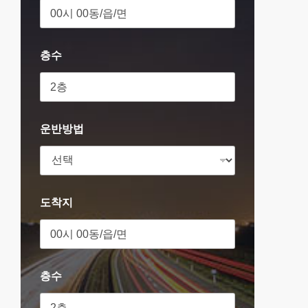
층수
운반방법
도착지
층수