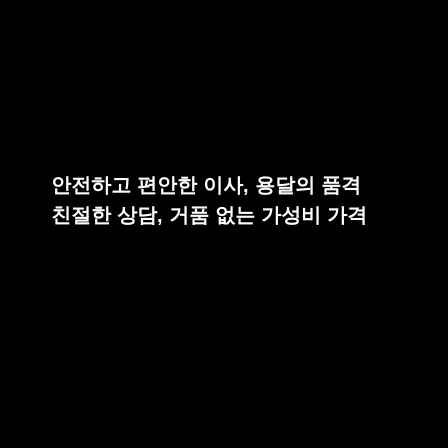
안전하고 편안한 이사, 용달의 품격
친절한 상담, 거품 없는 가성비 가격