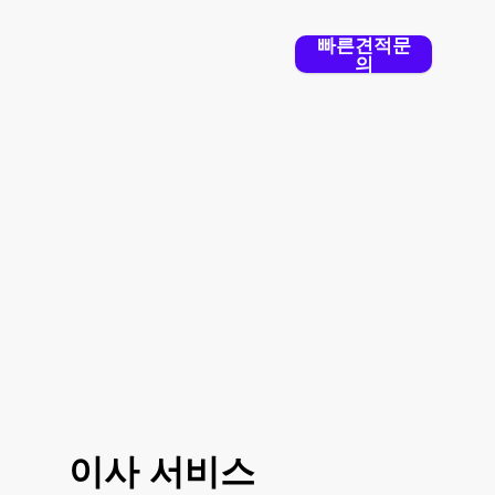
빠른견적문
의
용달의 품격
은 전문 이삿짐/화물센
터로 전문성이 없는 일반 용역과는
차원이 다릅니다.
이사 서비스