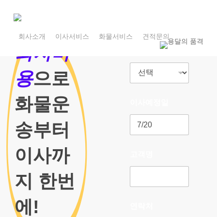
Skip
to
main
1800-7455
content
회사소개
이사서비스
화물서비스
견적문의
1800-7455
최저비
이사종류
용
으로
화물운
이사예정일
송부터
이사까
고객명
지 한번
에!
연락처