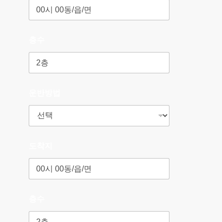
층수
운반방법
도착지
층수