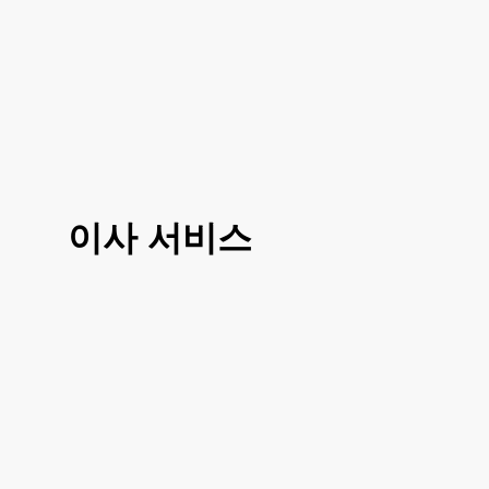
이사 서비스
3가지 대표 서비스 운전만, 도움이사, 반포
장이사로 선택 진행이 가능하시고 거리나
여건에 따라 조금 더 섬세한 부분에 따라서
도 맞춤이사 가능하십니다
거리, 이사 방법, 짐의 양에 따라 비용이 달
라지시기 때문에