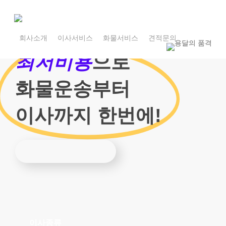
Skip
to
main
1800-7455
content
회사소개
이사서비스
화물서비스
견적문의
1800-7455
최저비용
으로
화물운송부터
이사까지 한번에!
이사종류