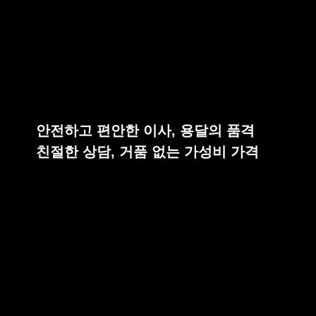
안전하고 편안한 이사, 용달의 품격
친절한 상담, 거품 없는 가성비 가격