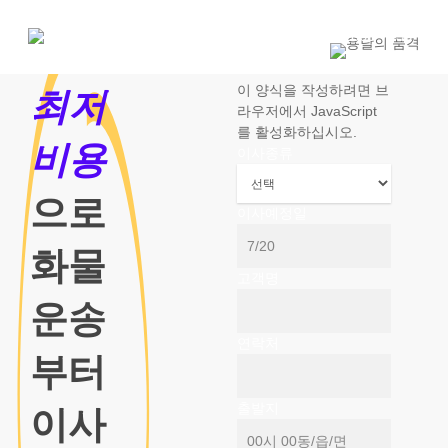
Skip
to
1800-7455
main
content
이 양식을 작성하려면 브
최저
라우저에서 JavaScript
를 활성화하십시오.
비용
이사종류
으로
이사예정일
화물
고객명
운송
연락처
부터
출발지
이사