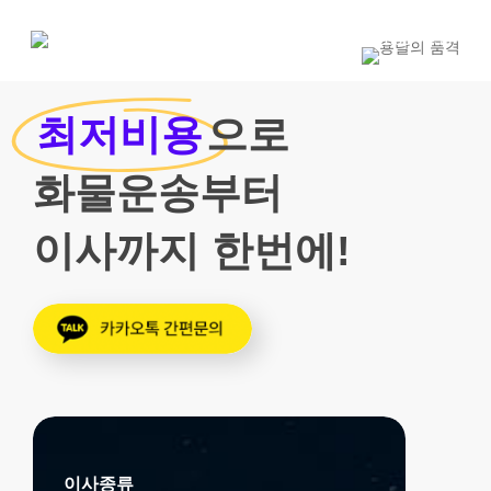
Skip
to
1800-7455
main
content
최저비용
으로
화물운송부터
이사까지 한번에!
이사종류