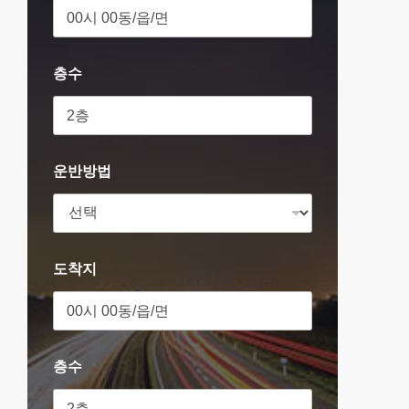
층수
운반방법
도착지
층수