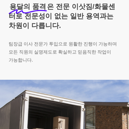
용달의 품격
은 전문 이삿짐/화물센
터로 전문성이 없는 일반 용역과는
차원이 다릅니다.
팀장급
이사
전문가
투입으로
원활한
진행이
가능하며
모든
직원의
실명제도로
확실하고
믿음직한
작업이
가능합니다.