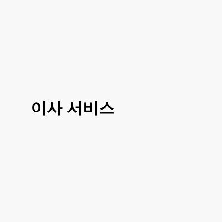
이사 서비스
3가지 대표 서비스 운전만, 도움이사, 반포
장이사로 선택 진행이 가능하시고 거리나
여건에 따라 조금 더 섬세한 부분에 따라서
도 맞춤이사 가능하십니다
거리, 이사 방법, 짐의 양에 따라 비용이 달
라지시기 때문에