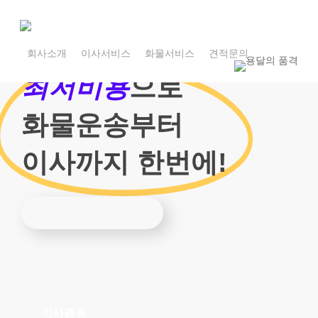
Skip
to
main
1800-7455
content
회사소개
이사서비스
화물서비스
견적문의
1800-7455
최저비용
으로
화물운송부터
이사까지 한번에!
이사종류