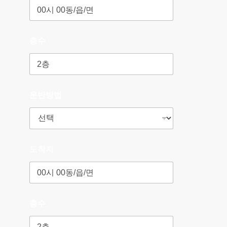
층수
운반방법
도착지
층수