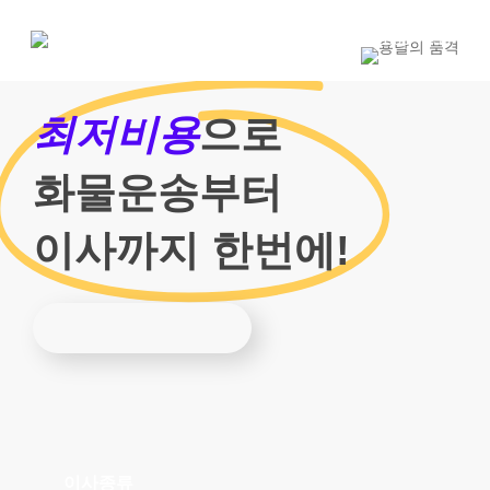
Skip
to
1800-7455
main
content
최저비용
으로
화물운송부터
이사까지 한번에!
이사종류