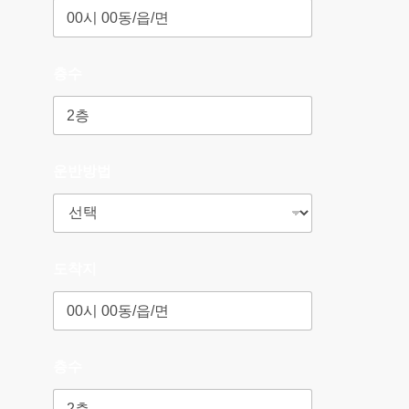
층수
운반방법
도착지
층수