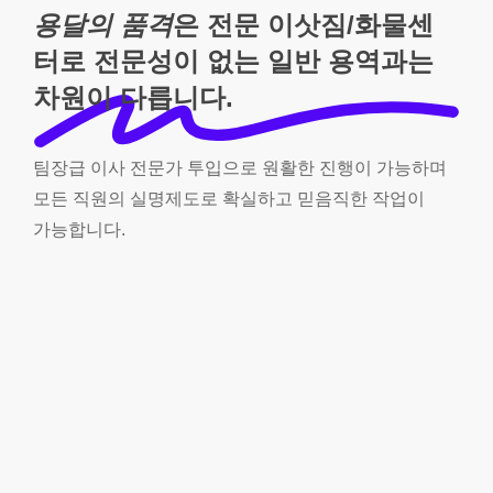
용달의 품격
은 전문 이삿짐/화물센
터로 전문성이 없는 일반 용역과는
차원이 다릅니다.
팀장급
이사
전문가
투입으로
원활한
진행이
가능하며
모든
직원의
실명제도로
확실하고
믿음직한
작업이
가능합니다.