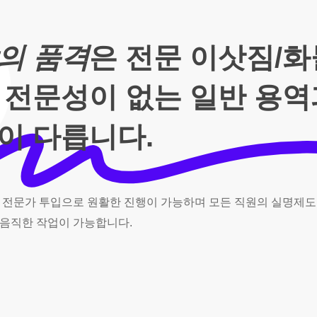
의 품격
은 전문 이삿짐/
 전문성이 없는 일반 용
이 다릅니다.
전문가
투입으로
원활한
진행이
가능하며
모든
직원의
실명제도
음직한
작업이
가능합니다.