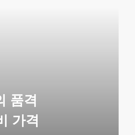
의 품격
비 가격