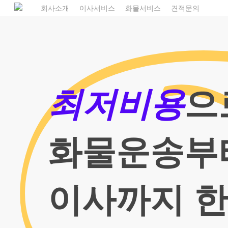
Skip
1
회사소개
이사서비스
화물서비스
견적문의
to
main
content
최저비용
으
화물운송부
이사까지 