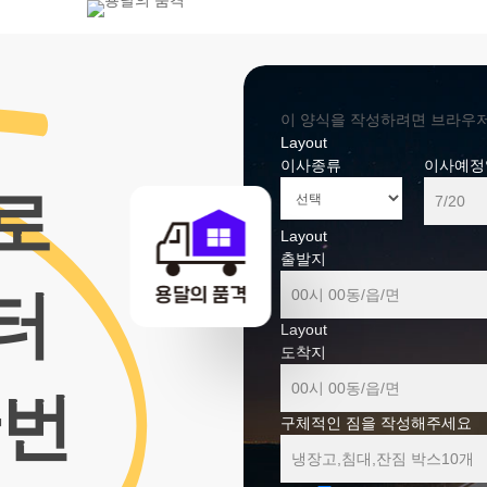
800-7455
이 양식을 작성하려면 브라우저에서
Layout
이사종류
이사예정
로
Layout
출발지
터
Layout
도착지
한번
구체적인 짐을 작성해주세요