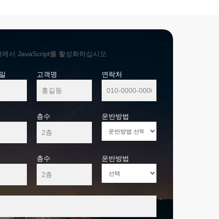
 JavaScript를 활성화하십시오.
일
고객명
연락처
층수
운반방법
층수
운반방법