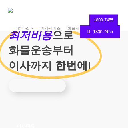
Skip
to
main
1800-7455
content
회사소개
이사서비스
화물서비스
견적문의
1800-7455
최저비용
으로
화물운송부터
이사까지 한번에!
이사종류