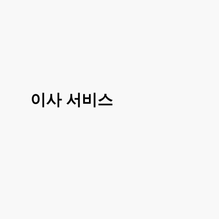
이사 서비스
3가지 대표 서비스 운전만, 도움이사, 반포
장이사로 선택 진행이 가능하시고 거리나
여건에 따라 조금 더 섬세한 부분에 따라서
도 맞춤이사 가능하십니다
거리, 이사 방법, 짐의 양에 따라 비용이 달
라지시기 때문에