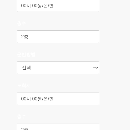
층수
운반방법
도착지
층수