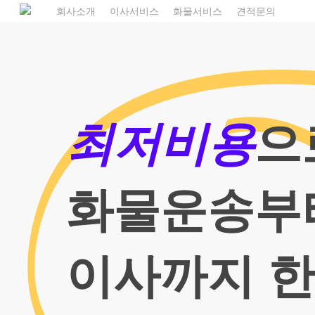
Skip
1
회사소개
이사서비스
화물서비스
견적문의
to
main
content
최저비용
으
화물운송부
이사까지 