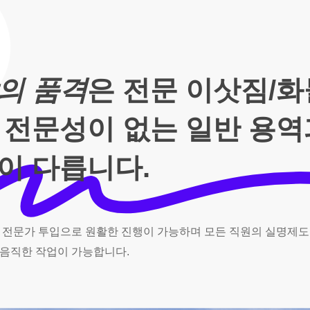
의 품격
은 전문 이삿짐/
 전문성이 없는 일반 용
이 다릅니다.
전문가
투입으로
원활한
진행이
가능하며
모든
직원의
실명제도
음직한
작업이
가능합니다.