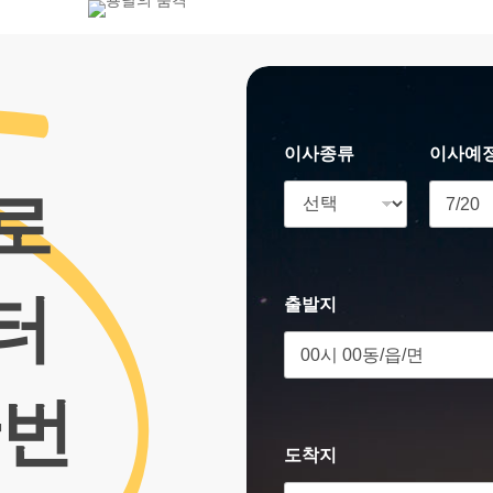
800-7455
이사종류
이사예
로
터
출발지
한번
도착지