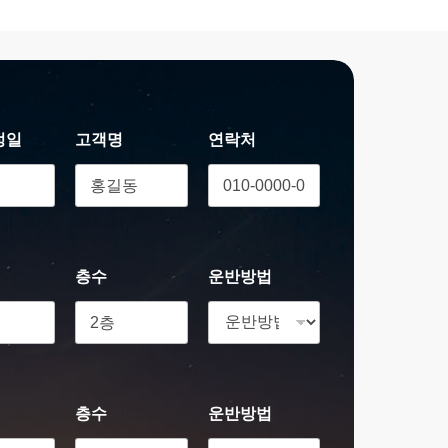
정일
고객명
연락처
층수
운반방법
층수
운반방법