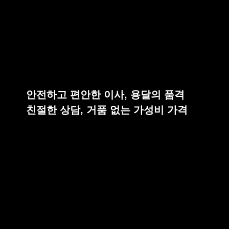
안전하고 편안한 이사, 용달의 품격
친절한 상담, 거품 없는 가성비 가격