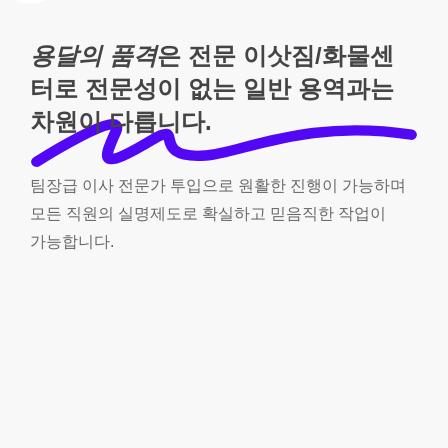
용달의 품격
은 전문 이삿짐/화물센
터로 전문성이 없는 일반 용역과는
차원이 다릅니다.
팀장급
이사
전문가
투입으로
원활한
진행이
가능하며
모든
직원의
실명제도로
확실하고
믿음직한
작업이
가능합니다.