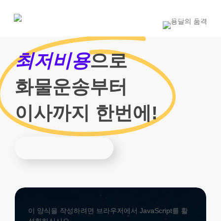
Skip
to
1800-7455
main
content
최저비용
으로
화물운송부터
이사까지 한번에!
이 양식을 작성하려면 브라우저에서 JavaScript를 활