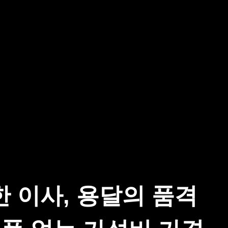
 이사, 용달의 품격