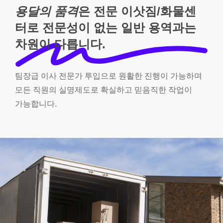
용달의 품격
은 전문 이삿짐/화물센
터로 전문성이 없는 일반 용역과는
차원이 다릅니다.
팀장급
이사
전문가
투입으로
원활한
진행이
가능하며
모든
직원의
실명제도로
확실하고
믿음직한
작업이
가능합니다.