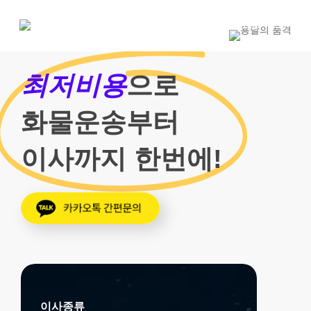
Skip
to
1800-7455
main
content
최저비용
으로
화물운송부터
이사까지 한번에!
이사종류