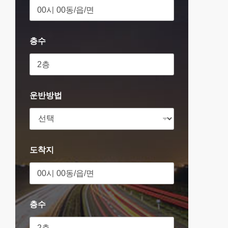
층수
운반방법
도착지
층수