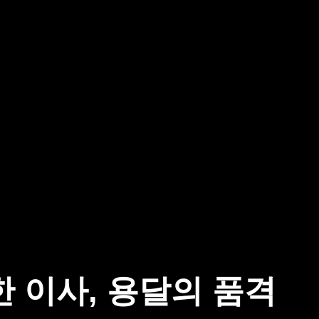
 이사, 용달의 품격