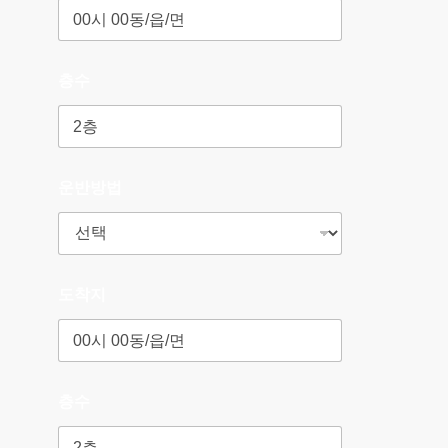
층수
운반방법
도착지
층수