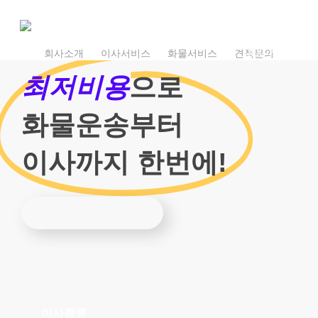
Skip
to
main
1800-7455
content
1800-7455
회사소개
이사서비스
화물서비스
견적문의
최저비용
으로
화물운송부터
이사까지 한번에!
이사종류