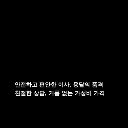
안전하고 편안한 이사, 용달의 품격
친절한 상담, 거품 없는 가성비 가격