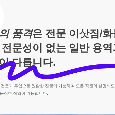
의 품격
은 전문 이삿짐/
 전문성이 없는 일반 용
이 다릅니다.
전문가
투입으로
원활한
진행이
가능하며
모든
직원의
실명제도
음직한
작업이
가능합니다.