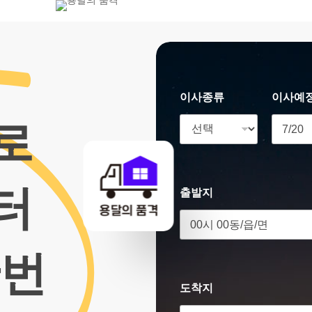
800-7455
이사종류
이사예
로
터
출발지
한번
도착지