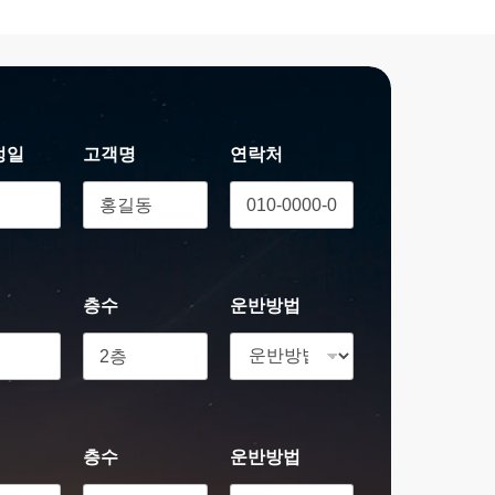
정일
고객명
연락처
층수
운반방법
층수
운반방법