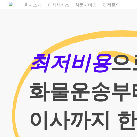
Skip
1
회사소개
이사서비스
화물서비스
견적문의
to
main
content
최저비용
으
화물운송부
이사까지 