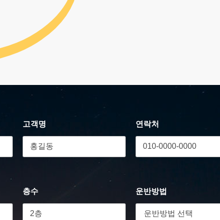
고객명
연락처
층수
운반방법