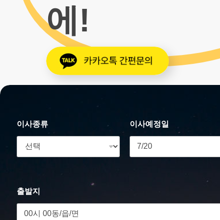
에!
이사종류
이사예정일
출발지
안