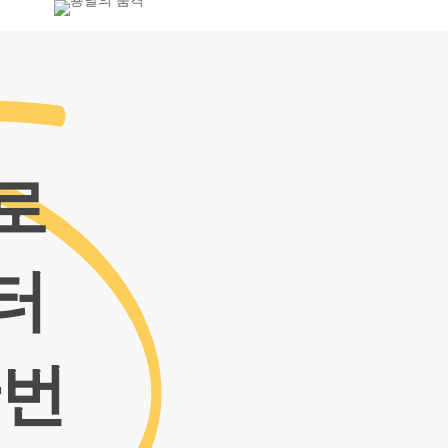
-7455
로
터
한번