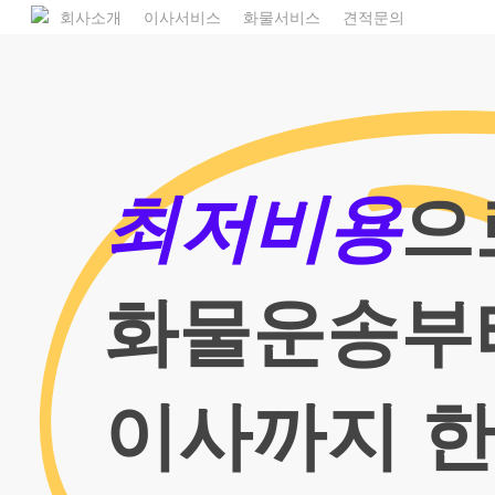
Skip
1800
회사소개
이사서비스
화물서비스
견적문의
to
main
content
최저비용
으
화물운송부
이사까지 