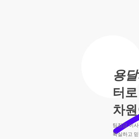
이
사,
용
달
용달
의
터로
품
차원
격
팀장급
이사
확실하고
믿