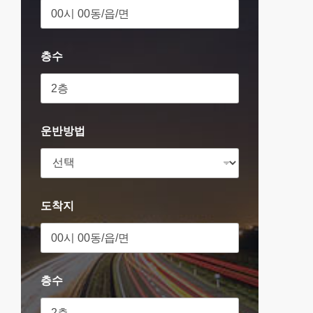
층수
운반방법
도착지
층수