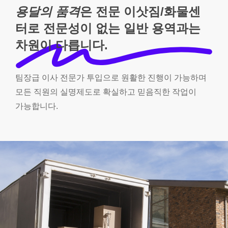
용달의 품격
은 전문 이삿짐/화물센
터로 전문성이 없는 일반 용역과는
차원이 다릅니다.
팀장급
이사
전문가
투입으로
원활한
진행이
가능하며
모든
직원의
실명제도로
확실하고
믿음직한
작업이
가능합니다.