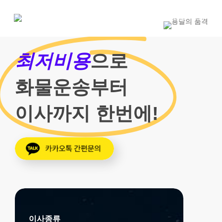
Skip
to
1800-7455
main
content
최저비용
으로
화물운송부터
이사까지 한번에!
이사종류