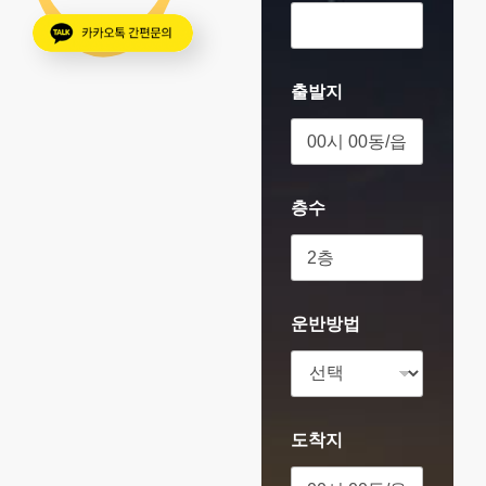
출발지
층수
운반방법
도착지