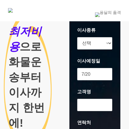
Skip
to
1800-7455
main
content
최저비
이사종류
용
으로
화물운
이사예정일
송부터
이사까
고객명
지 한번
에!
연락처