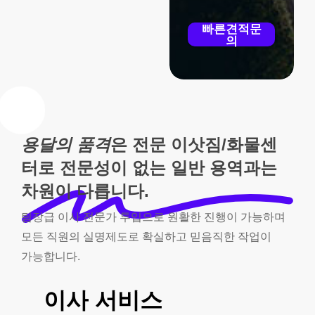
빠른견적문
의
용달의 품격
은 전문 이삿짐/화물센
터로 전문성이 없는 일반 용역과는
차원이 다릅니다.
팀장급
이사
전문가
투입으로
원활한
진행이
가능하며
모든
직원의
실명제도로
확실하고
믿음직한
작업이
가능합니다.
이사
서비스