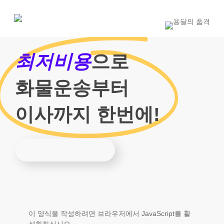
Skip
to
1800-7455
main
content
최저비용
으로
화물운송부터
이사까지 한번에!
이 양식을 작성하려면 브라우저에서 JavaScript를 활