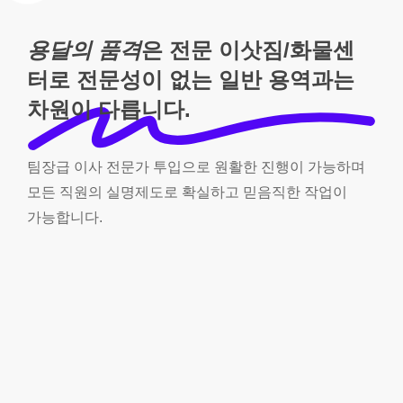
용달의 품격
은 전문 이삿짐/화물센
터로 전문성이 없는 일반 용역과는
차원이 다릅니다.
팀장급
이사
전문가
투입으로
원활한
진행이
가능하며
모든
직원의
실명제도로
확실하고
믿음직한
작업이
가능합니다.