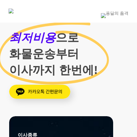
Skip
to
1800-7455
main
content
최저비용
으로
화물운송부터
이사까지 한번에!
이사종류