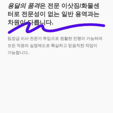
용달의 품격
은 전문 이삿짐/화물센
터로 전문성이 없는 일반 용역과는
차원이 다릅니다.
팀장급
이사
전문가
투입으로
원활한
진행이
가능하며
모든
직원의
실명제도로
확실하고
믿음직한
작업이
가능합니다.