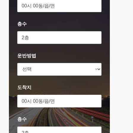
층수
운반방법
도착지
층수