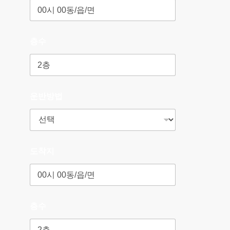
층수
운반방법
도착지
층수