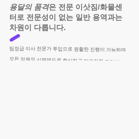
용달의 품격
은 전문 이삿짐/화물센
터로 전문성이 없는 일반 용역과는
차원이 다릅니다.
팀장급
이사
전문가
투입으로
원활한
진행이
가능하며
모든
직원의
실명제도로
확실하고
믿음직한
작업이
가능합니다.