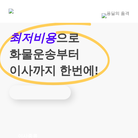
Skip
to
1800-7455
main
content
최저비용
으로
화물운송부터
이사까지 한번에!
이사종류