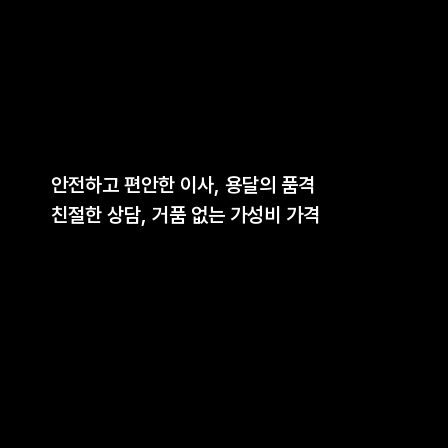
안전하고 편안한 이사, 용달의 품격
친절한 상담, 거품 없는 가성비 가격