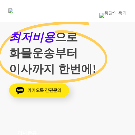
Skip
to
1800-7455
main
content
최저비용
으로
화물운송부터
이사까지 한번에!
이사종류