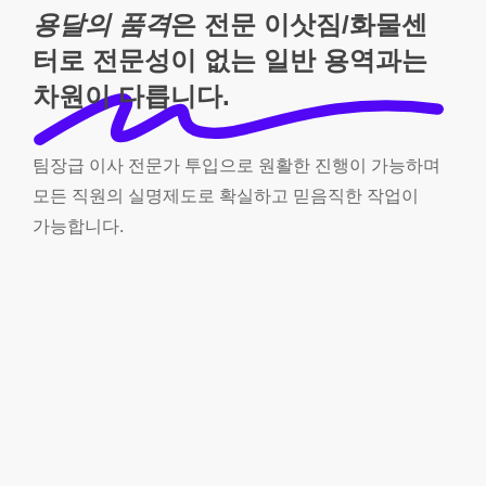
용달의 품격
은 전문 이삿짐/화물센
터로 전문성이 없는 일반 용역과는
차원이 다릅니다.
팀장급
이사
전문가
투입으로
원활한
진행이
가능하며
모든
직원의
실명제도로
확실하고
믿음직한
작업이
가능합니다.