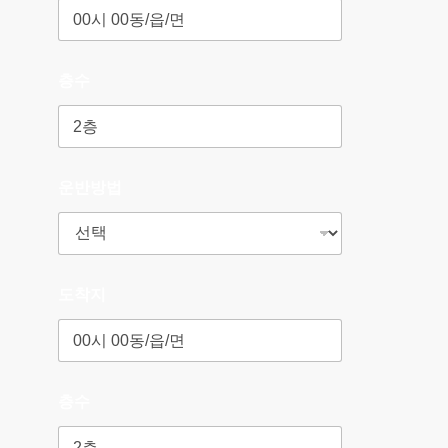
층수
운반방법
도착지
층수