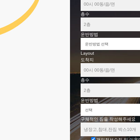
층수
운반방법
Layout
도착지
층수
운반방법
구체적인 짐을 작성해주세요
개인정보수집 및 이용