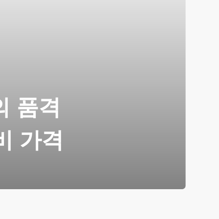
의 품격
비 가격