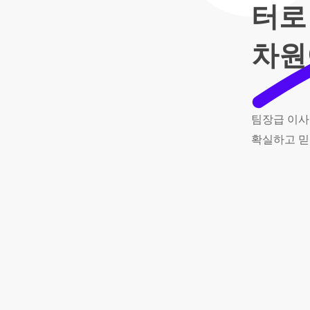
터로
차원
팀장급
이사
확실하고
믿