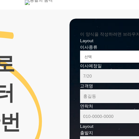
800-7455
이 양식을 작성하려면 브라우저에서
Layout
이사종류
로
이사예정일
터
고객명
연락처
한번
Layout
출발지