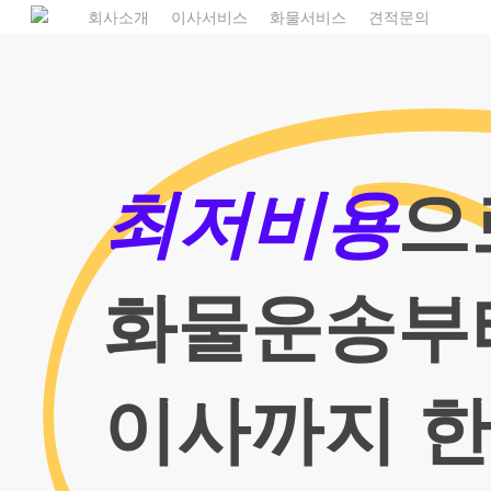
Skip
1
회사소개
이사서비스
화물서비스
견적문의
to
main
content
최저비용
으
화물운송부
이사까지 