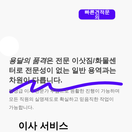
빠른견적문
의
용달의 품격
은 전문 이삿짐/화물센
터로 전문성이 없는 일반 용역과는
차원이 다릅니다.
팀장급
이사
전문가
투입으로
원활한
진행이
가능하며
모든
직원의
실명제도로
확실하고
믿음직한
작업이
가능합니다.
이사
서비스