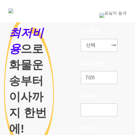
Skip
to
1800-7455
main
content
최저비
이사종류
용
으로
화물운
이사예정일
송부터
이사까
고객명
지 한번
에!
연락처