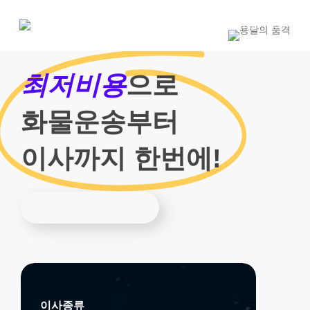
Skip
to
1800-7455
main
content
최저비용
으로
화물운송부터
이사까지 한번에!
이사종류