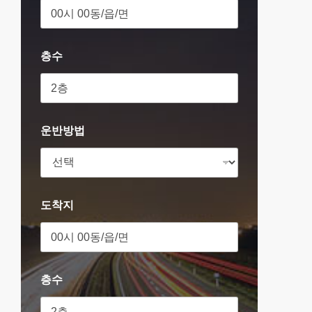
층수
운반방법
도착지
층수