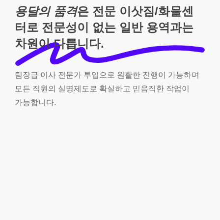
용달의 품격
은 전문 이삿짐/화물센
터로 전문성이 없는 일반 용역과는
차원이 다릅니다.
팀장급
이사
전문가
투입으로
원활한
진행이
가능하며
모든
직원의
실명제도로
확실하고
믿음직한
작업이
가능합니다.