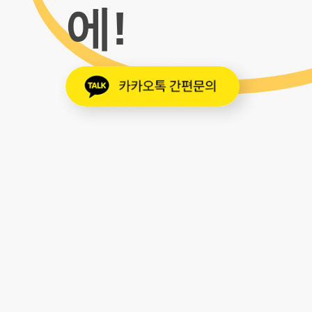
에!
안
전
하
고
편