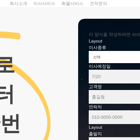
회사소개
이사서비스
화물서비스
견적문의
이 양식을 작성하려면 브라우
Layout
이사종류
로
이사예정일
터
고객명
연락처
한번
Layout
출발지