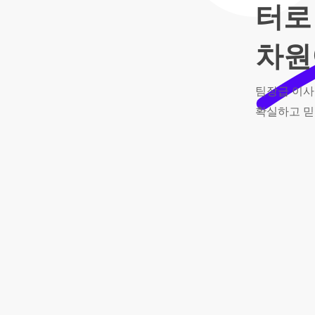
의
터로
품
차원
격
팀장급
이사
확실하고
믿
친
절
한
상