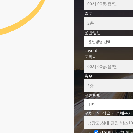
층수
운반방법
Layout
도착지
층수
운반방법
구체적인 짐을 작성해주세
개인정보수집 및 