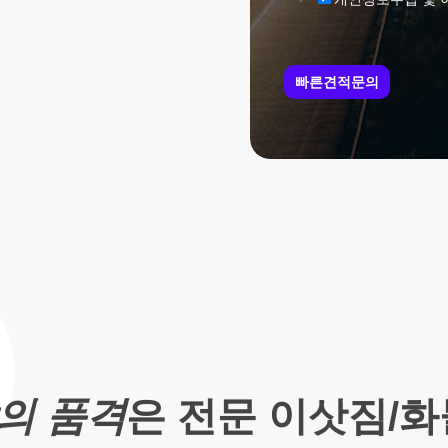
빠른견적문의
의 품격
은 전문 이삿짐/