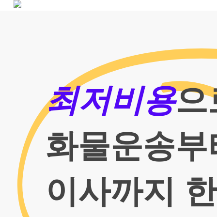
Skip
to
main
content
최저비용
으
화물운송부
이사까지 