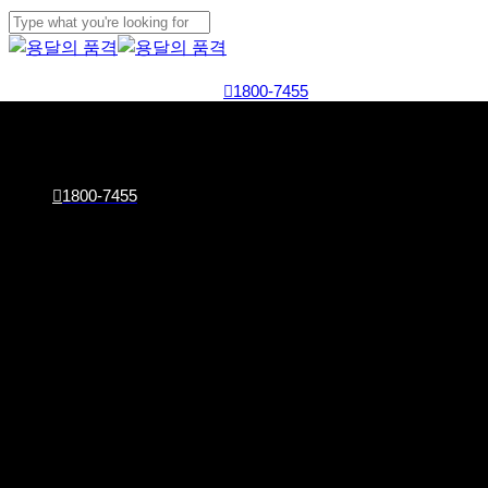
Skip
Cl
to
Close
Me
main
Search
1800-7455
content
회사소개
이사서비스
화물서비스
견적문의
1800-7455
최저비용
으로
화물운송부터
이사까지 한번에!