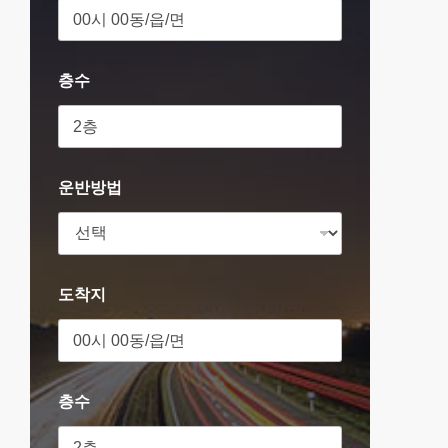
층수
운반방법
도착지
층수