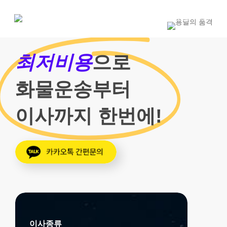
Skip
to
1800-7455
main
content
최저비용
으로
화물운송부터
이사까지 한번에!
이사종류