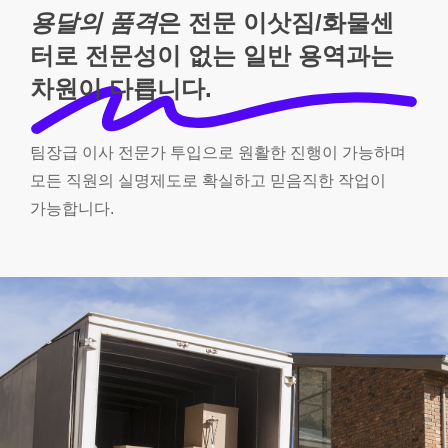
용달의 품격
은 전문 이삿짐/화물센
터로 전문성이 없는 일반 용역과는
차원이 다릅니다.
팀장급
이사
전문가
투입으로
원활한
진행이
가능하며
모든
직원의
실명제도로
확실하고
믿음직한
작업이
가능합니다.