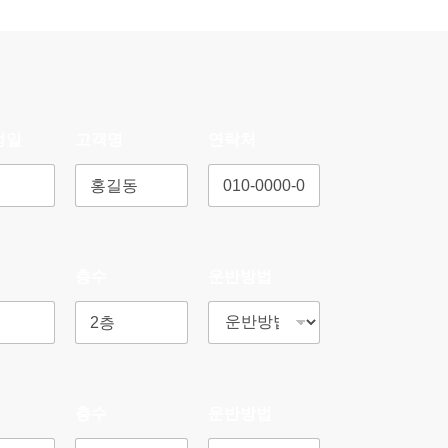
정일
고객명
연락처
층수
운반방법
층수
운반방법