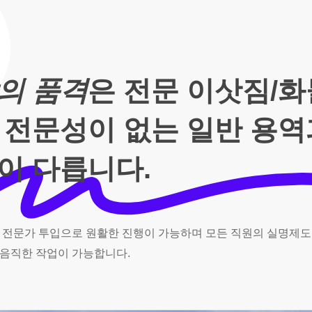
의 품격
은 전문 이삿짐/
 전문성이 없는 일반 용
이 다릅니다.
전문가
투입으로
원활한
진행이
가능하며
모든
직원의
실명제도
음직한
작업이
가능합니다.