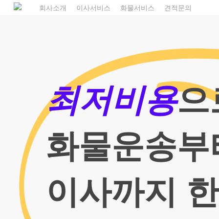
Skip
1
회사소개
이사서비스
화물서비스
견적문의
to
main
content
최저비용
으
화물운송부
이사까지 