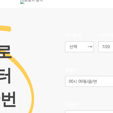
800-7455
이사종류
이사예
로
터
출발지
한번
도착지