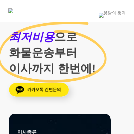
Skip
to
1800-7455
main
content
최저비용
으로
화물운송부터
이사까지 한번에!
이사종류