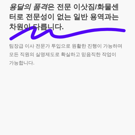
용달의 품격
은 전문 이삿짐/화물센
터로 전문성이 없는 일반 용역과는
차원이 다릅니다.
팀장급
이사
전문가
투입으로
원활한
진행이
가능하며
모든
직원의
실명제도로
확실하고
믿음직한
작업이
가능합니다.