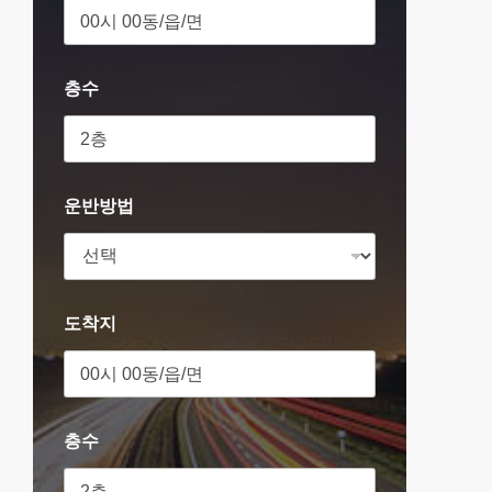
층수
운반방법
도착지
층수