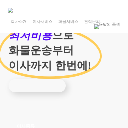
Skip
to
main
1800-7455
content
회사소개
이사서비스
화물서비스
견적문의
1800-7455
최저비용
으로
화물운송부터
이사까지 한번에!
이사종류