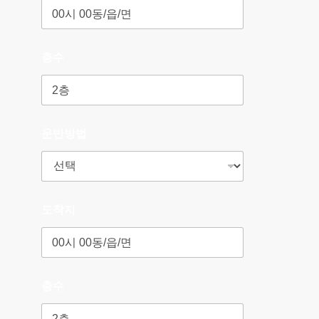
층수
운반방법
도착지
층수