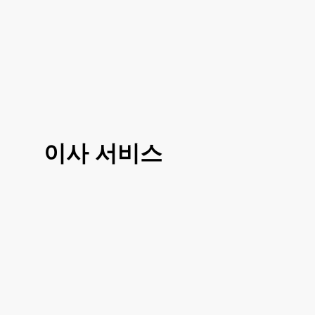
이사 서비스
3가지 대표 서비스 운전만, 도움이사, 반포
장이사로 선택 진행이 가능하시고 거리나
여건에 따라 조금 더 섬세한 부분에 따라서
도 맞춤이사 가능하십니다
거리, 이사 방법, 짐의 양에 따라 비용이 달
라지시기 때문에