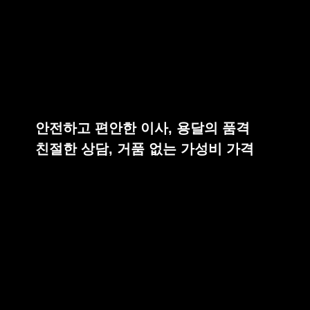
안전하고 편안한 이사, 용달의 품격
친절한 상담, 거품 없는 가성비 가격