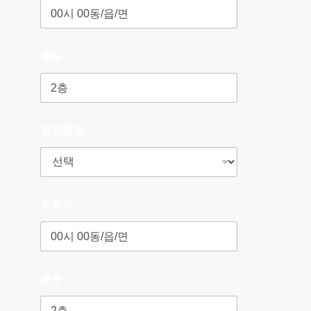
층수
운반방법
도착지
층수