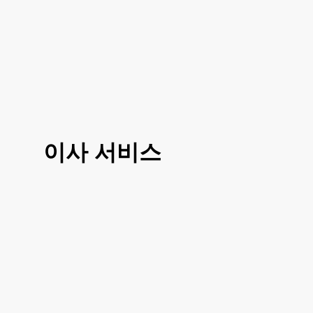
이사 서비스
3가지 대표 서비스 운전만, 도움이사, 반포
장이사로 선택 진행이 가능하시고 거리나
여건에 따라 조금 더 섬세한 부분에 따라서
도 맞춤이사 가능하십니다
거리, 이사 방법, 짐의 양에 따라 비용이 달
라지시기 때문에