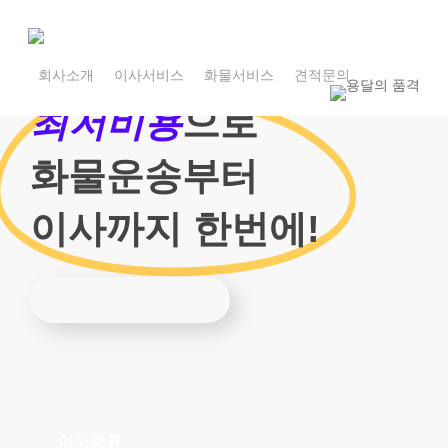
Skip
to
main
1800-7455
content
회사소개
이사서비스
화물서비스
견적문의
1800-7455
최저비용
으로
화물운송부터
이사까지 한번에!
이사종류