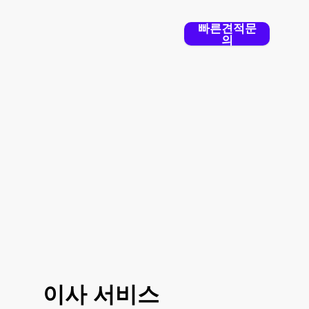
빠른견적문
의
용달의 품격
은 전문 이삿짐/화물센
터로 전문성이 없는 일반 용역과는
차원이 다릅니다.
이사 서비스