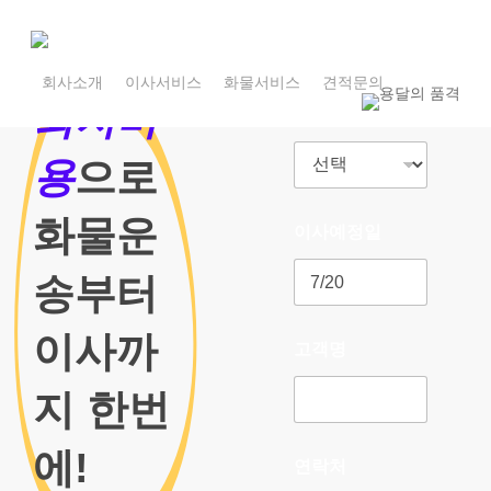
Skip
to
main
1800-7455
content
회사소개
이사서비스
화물서비스
견적문의
1800-7455
최저비
이사종류
용
으로
화물운
이사예정일
송부터
이사까
고객명
지 한번
에!
연락처