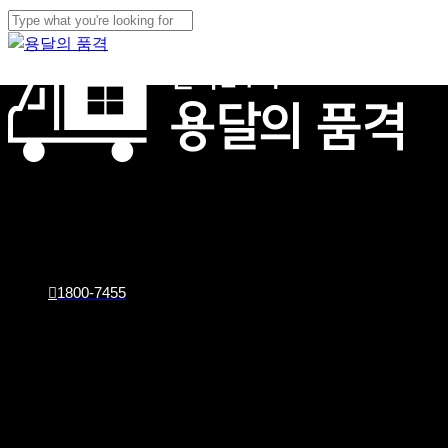
Skip
Cl
to
Close
Me
main
Search
content
1800-7455
회사소개
이사서비스
화물서비스
견적문의
1800-7455
최저비용
으로