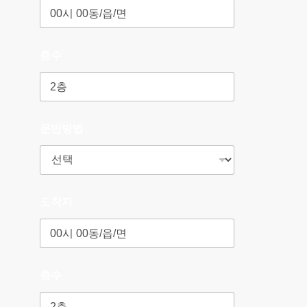
층수
운반방법
도착지
층수