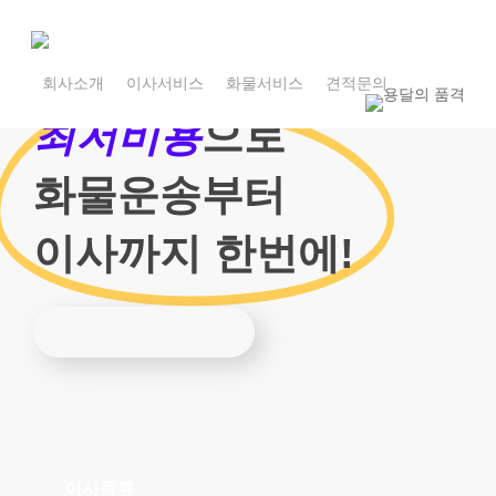
Skip
to
main
1800-7455
content
회사소개
이사서비스
화물서비스
견적문의
1800-7455
최저비용
으로
화물운송부터
이사까지 한번에!
이사종류