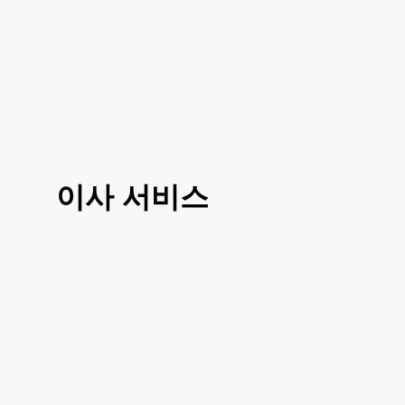
이사 서비스
3가지 대표 서비스 운전만, 도움이사, 반포
장이사로 선택 진행이 가능하시고 거리나
여건에 따라 조금 더 섬세한 부분에 따라서
도 맞춤이사 가능하십니다
거리, 이사 방법, 짐의 양에 따라 비용이 달
라지시기 때문에