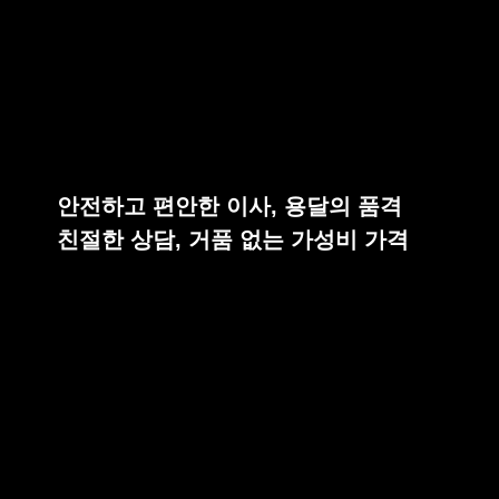
안전하고 편안한 이사, 용달의 품격
친절한 상담, 거품 없는 가성비 가격