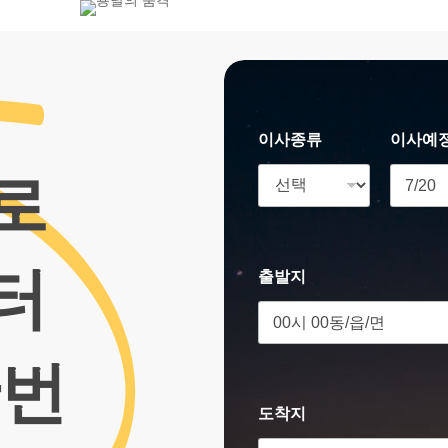
800-7455
이사종류
이사예
로
터
출발지
한번
도착지