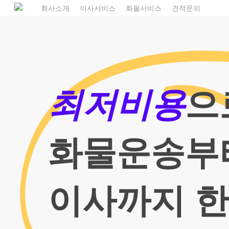
Skip
1
회사소개
이사서비스
화물서비스
견적문의
to
main
content
최저비용
으
화물운송부
이사까지 