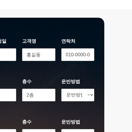
정일
고객명
연락처
층수
운반방법
층수
운반방법