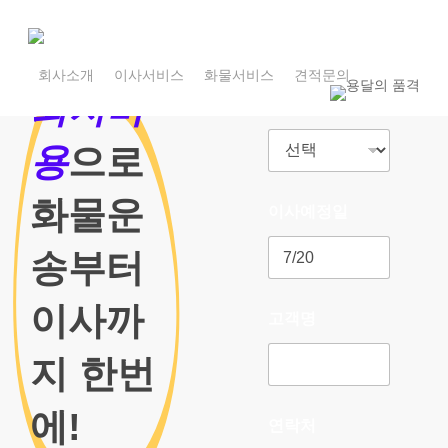
Skip
to
main
1800-7455
content
회사소개
이사서비스
화물서비스
견적문의
1800-7455
최저비
이사종류
용
으로
화물운
이사예정일
송부터
이사까
고객명
지 한번
에!
연락처