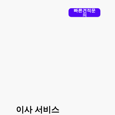
빠른견적문
의
용달의 품격
은 전문 이삿짐/화물센
터로 전문성이 없는 일반 용역과는
차원이 다릅니다.
이사 서비스