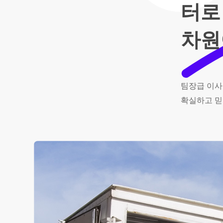
터로
차원
팀장급
이사
확실하고
믿