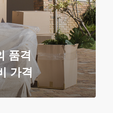
의 품격
비 가격