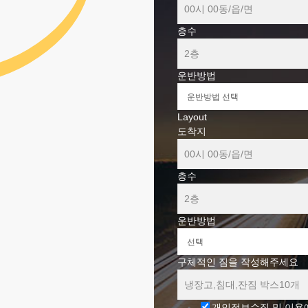
층수
운반방법
Layout
도착지
층수
운반방법
구체적인 짐을 작성해주세요
개인정보수집 및 이용