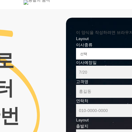
800-7455
이 양식을 작성하려면 브라우저에서
Layout
이사종류
로
이사예정일
터
고객명
연락처
한번
Layout
출발지