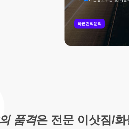
빠른견적문의
의 품격
은 전문 이삿짐/