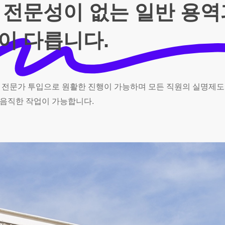
 전문성이 없는 일반 용
이 다릅니다.
전문가
투입으로
원활한
진행이
가능하며
모든
직원의
실명제도
음직한
작업이
가능합니다.