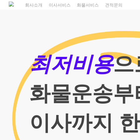
Skip
1
회사소개
이사서비스
화물서비스
견적문의
to
main
content
최저비용
으
화물운송부
이사까지 