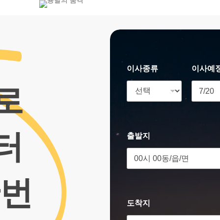
800-7455
이사종류
이사예
로
터
출발지
한번
도착지