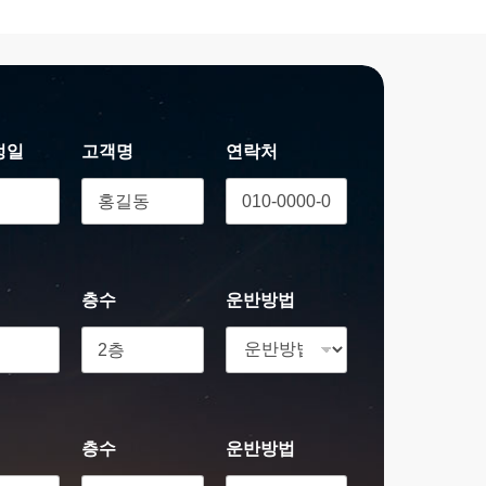
정일
고객명
연락처
층수
운반방법
층수
운반방법