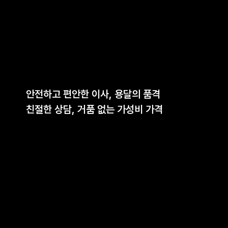
안전하고 편안한 이사, 용달의 품격
친절한 상담, 거품 없는 가성비 가격