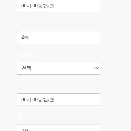
층수
운반방법
도착지
층수