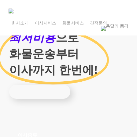
Skip
to
main
1800-7455
content
회사소개
이사서비스
화물서비스
견적문의
1800-7455
최저비용
으로
화물운송부터
이사까지 한번에!
이사종류